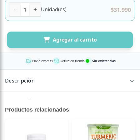
Oregano Oil 30 mg 29,6 ml Marca Swanson cantidad
$
31.990
Unidad(es)
Agregar al carrito
Envío express
Retiro en tienda
Sin existencias
Descripción
Extracto líquido estandarizado (≥ 3.5% carvacrol)
Productos relacionados
29,6 ml de aceite esencial de orégano por porción
Sin alcohol ni azúcar añadida
Con aceite de oliva