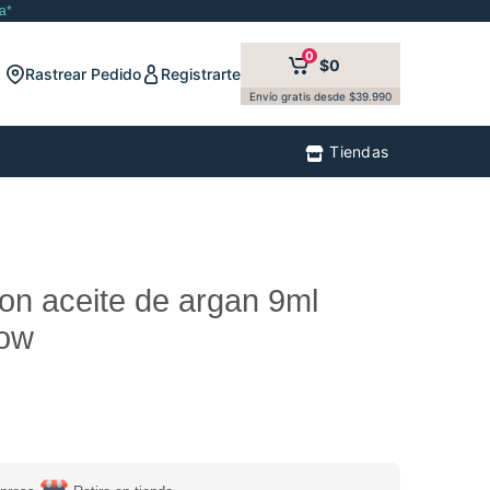
a*
0
$0
Rastrear Pedido
Registrarte
Envío gratis desde $39.990
Tiendas
on aceite de argan 9ml
low