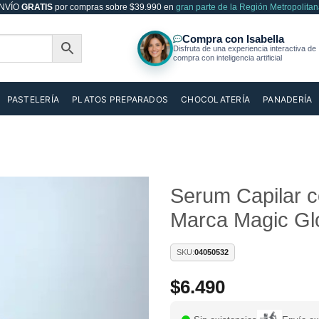
NVÍO
GRATIS
por compras sobre $39.990 en
gran parte de la Región Metropolitan
PASTELERÍA
PLATOS PREPARADOS
CHOCOLATERÍA
PANADERÍA
Serum Capilar c
Marca Magic G
Añadir
a la
lista de
SKU:
04050532
deseos
$
6.490