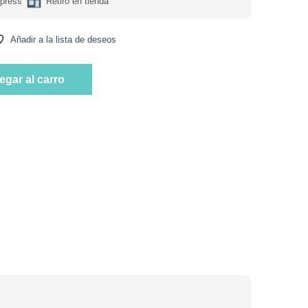
press
Retiro en tienda
Añadir a la lista de deseos
rgan 9ml Marca Magic Glow cantidad
egar al carro