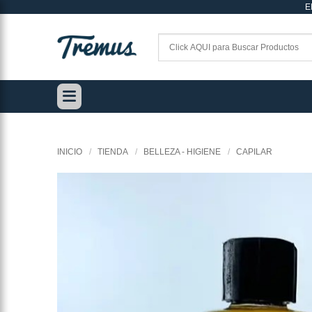
E
Saltar
al
contenido
INICIO
/
TIENDA
/
BELLEZA - HIGIENE
/
CAPILAR