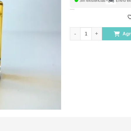
Sin existencias
Envío ex
Serum Capilar con aceite de a
Agr