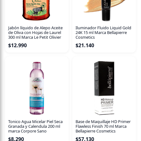
La fórmula, enriquecida con antioxidantes, protege el
cabello dejándolo suelto y manejable. Sin parabenos,
siliconas, ftalatos, colorantes, Cocamide DEA ni PEGs.
Jabón líquido de Alepo Aceite
Iluminador Fluido Liquid Gold
Dale a tu cuero cabelludo la protección que necesita con
de Oliva con Hojas de Laurel
24K 15 ml Marca Bellapierre
NaturVital y disfruta de un cabello limpio y sin caspa.
300 ml Marca Le Petit Olivier
Cosmetics
$
12.990
$
21.140
Tonico Agua Micelar Piel Seca
Base de Maquillaje HD Primer
Granada y Calendula 200 ml
Flawless Finish 70 ml Marca
marca Corpore Sano
Bellapierre Cosmetics
$
8.290
$
57.130