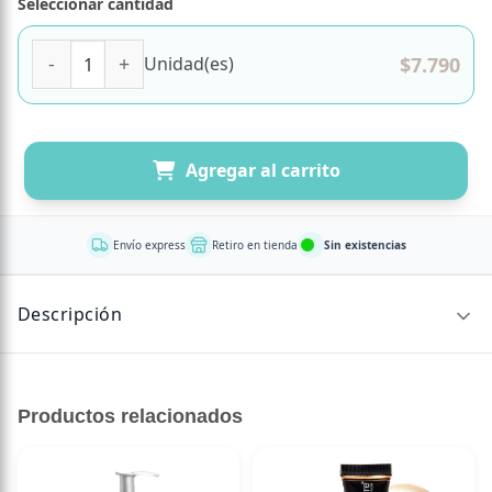
Seleccionar cantidad
Spray Desenredante Cabello Normal Almendra Dulce y Arro
$
7.790
Unidad(es)
Agregar al carrito
Envío express
Retiro en tienda
Sin existencias
Descripción
CONTENIDO NETO
Productos relacionados
150 ml
Spray desenredante sin enjuague Cabello Normal, con