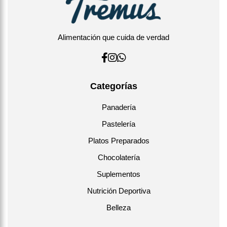
alternativa ligera al café, o después del almuerzo para
favorecer la digestión.
Deliciosa también en frío: preparar y dejar enfriar, servir
con hielo y unas hojas de menta fresca.
Alimentación que cuida de verdad
No recomendada en la noche por su contenido moderado
de cafeína. Consumo sugerido: 2–3 tazas al día.
Categorías
Panadería
Pastelería
Platos Preparados
Chocolatería
Suplementos
Nutrición Deportiva
Belleza