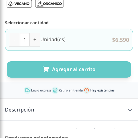
Seleccionar cantidad
Té Green Balance 17 bolsas Marca YogiTea cantidad
$
6.590
Unidad(es)
Agregar al carrito
Envío express
Retiro en tienda
Hay existencias
Descripción
Yogi Tea Green Balance — Infusión ayurvédica de té verde
con hierba limón y menta BIO