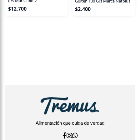
grs Marca Bio V
Glúten 100 Grs Marca Natplus
$
12.700
$
2.400
Alimentación que cuida de verdad