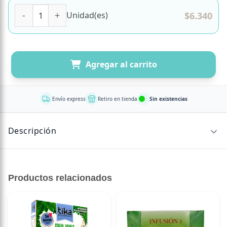
Vinagre de Sidra de Manzana Orgánico 500 ml Marca Natu
$
6.340
Unidad(es)
Agregar al carrito
Envío express
Retiro en tienda
Sin existencias
Descripción
CONTENIDO NETO
Productos relacionados
1605191031696
500 ml
El vinagre ecológico de sidra de manzana NaturGreen es