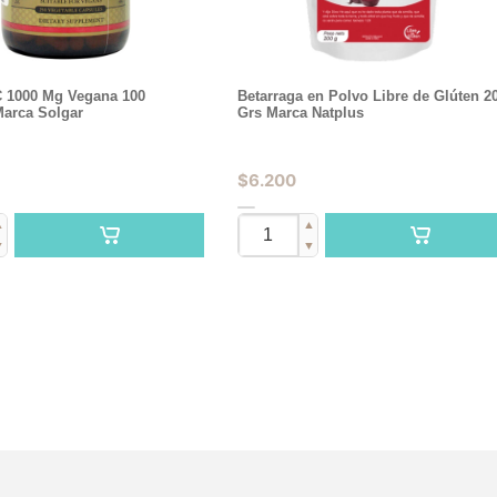
C 1000 Mg Vegana 100
Betarraga en Polvo Libre de Glúten 2
Marca Solgar
Grs Marca Natplus
$
6.200
▲
▲
▼
▼