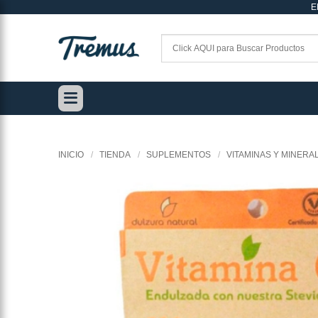
E
Saltar
al
contenido
INICIO
/
TIENDA
/
SUPLEMENTOS
/
VITAMINAS Y MINERA