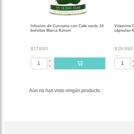
Infusion de Curcuma con Cafe verde 14
Vitamina 
bolsitas Marca Konun
cápsulas 
$
17.890
$
29.990
▲
▼
Aún no has visto ningún producto.