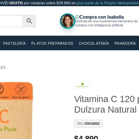
NVÍO
GRATIS
por compras sobre $39.990 en
gran parte de la Región Metropolitan
PASTELERÍA
PLATOS PREPARADOS
CHOCOLATERÍA
PANADERÍA
LES
Vitamina C 120
Añadir
a la
Dulzura Natural
lista de
deseos
SKU:
03010602
$
4.890