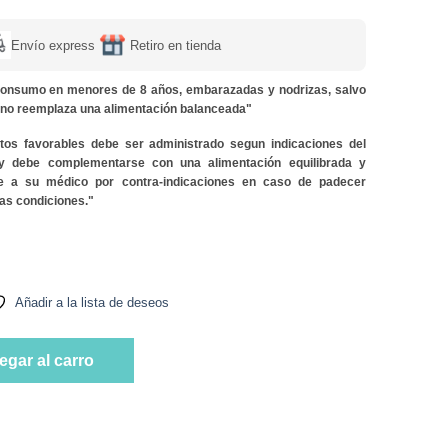
Envío express
Retiro en tienda
onsumo en menores de 8 años, embarazadas y nodrizas, salvo
y no reemplaza una alimentación balanceada"
ctos favorables debe ser administrado segun indicaciones del
 y debe complementarse con una alimentación equilibrada y
lte a su médico por contra-indicaciones en caso de padecer
as condiciones."
00 mg Marca Dulzura Natural cantidad
Añadir a la lista de deseos
00 mg Marca Dulzura Natural cantidad
egar al carro