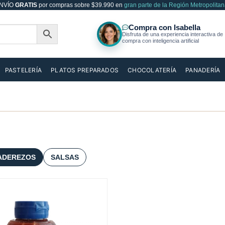
NVÍO
GRATIS
por compras sobre $39.990 en
gran parte de la Región Metropolitan
PASTELERÍA
PLATOS PREPARADOS
CHOCOLATERÍA
PANADERÍA
ADEREZOS
SALSAS