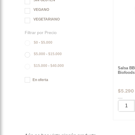
SIN GLUTEN
VEGANO
VEGETARIANO
Filtrar por Precio
$
0
-
$
5.000
$
5.000
-
$
15.000
$
15.000
-
$
40.000
Salsa BB
Biofoods
En oferta
$
5.290