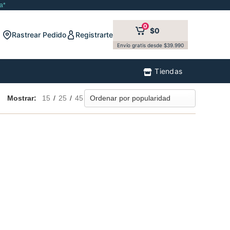
a*
0
$0
Rastrear Pedido
Registrarte
Envío gratis desde $39.990
Tiendas
Mostrar:
15
/
25
/
45