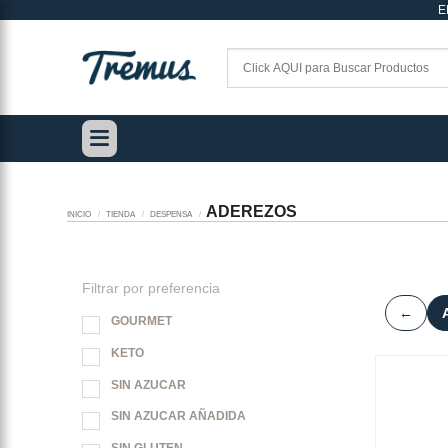
E
Saltar
al
contenido
ADEREZOS
INICIO
/
TIENDA
/
DESPENSA
/
Filtrar por preferencia
←
GOURMET
KETO
SIN AZUCAR
SIN AZUCAR AÑADIDA