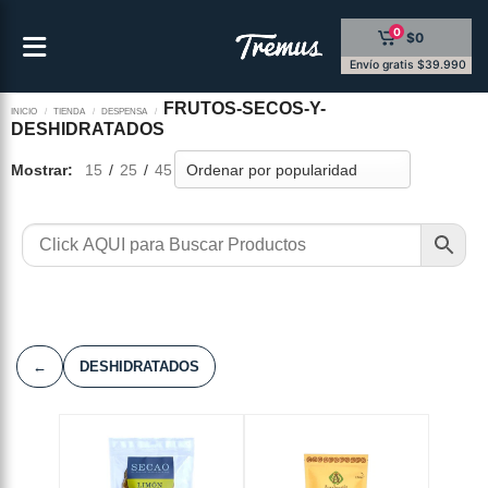
Saltar
0
$0
al
contenido
Envío gratis $39.990
FRUTOS-SECOS-Y-
INICIO
/
TIENDA
/
DESPENSA
/
DESHIDRATADOS
Mostrar:
15
/
25
/
45
←
DESHIDRATADOS