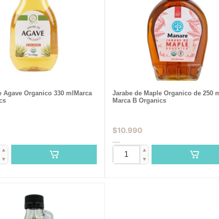
e Agave Organico 330 mlMarca
Jarabe de Maple Organico de 250 
cs
Marca B Organics
$
10.990
▲
▲
▼
▼