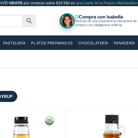
NVÍO
GRATIS
por compras sobre $39.990 en
gran parte de la Región Metropolitan
PASTELERÍA
PLATOS PREPARADOS
CHOCOLATERÍA
PANADERÍA
SYRUP