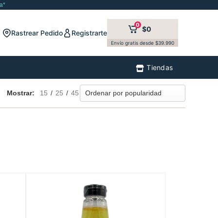
a*
0
$0
Rastrear Pedido
Registrarte
Envío gratis desde $39.990
Tiendas
Mostrar:
15
/
25
/
45