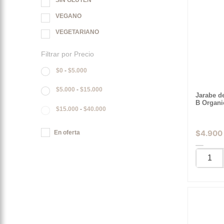
SIN GLUTEN
VEGANO
VEGETARIANO
Filtrar por Precio
$
0
-
$
5.000
$
5.000
-
$
15.000
Jarabe d
B Organi
$
15.000
-
$
40.000
$
4.900
En oferta