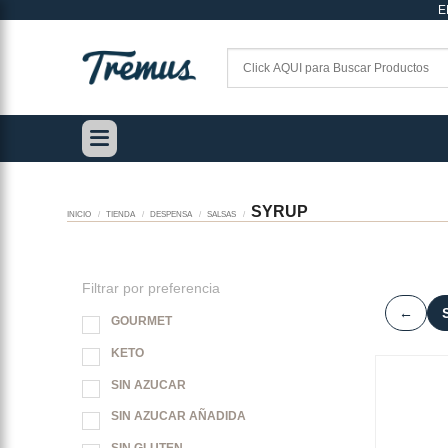
E
Saltar
al
contenido
SYRUP
INICIO
/
TIENDA
/
DESPENSA
/
SALSAS
/
Filtrar por preferencia
←
GOURMET
KETO
SIN AZUCAR
SIN AZUCAR AÑADIDA