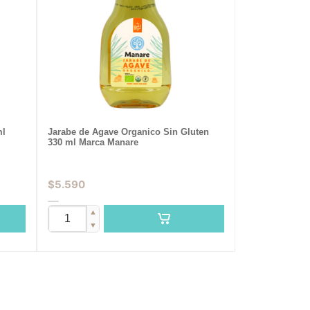
ml
Jarabe de Agave Organico Sin Gluten
330 ml Marca Manare
$
5.590
▲
▼