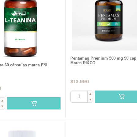
Pentamag Premium 500 mg 90 cap
Marca RI&CO
ina 60 cápsulas marca FNL
$
13.990
0
▲
▼
▲
▼