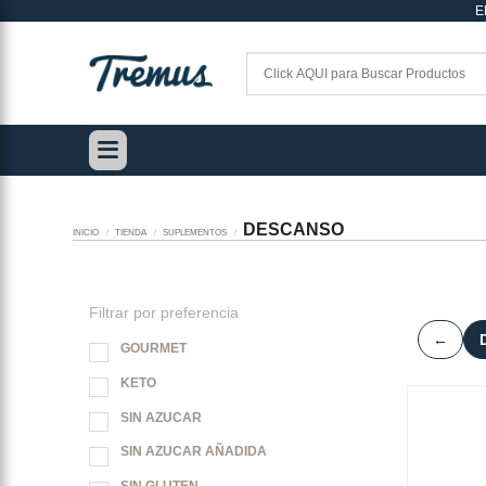
E
Saltar
al
contenido
DESCANSO
INICIO
/
TIENDA
/
SUPLEMENTOS
/
Filtrar por preferencia
←
GOURMET
KETO
SIN AZUCAR
SIN AZUCAR AÑADIDA