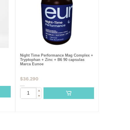
Night Time Performance Mag Complex +
Tryptophan + Zinc + B6 90 capsulas
Marca Eunoe
$
36.290
▲
▼