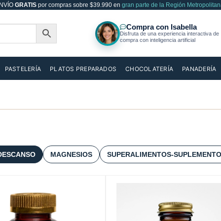
NVÍO
GRATIS
por compras sobre $39.990 en
gran parte de la Región Metropolitan
PASTELERÍA
PLATOS PREPARADOS
CHOCOLATERÍA
PANADERÍA
DESCANSO
MAGNESIOS
SUPERALIMENTOS-SUPLEMENT