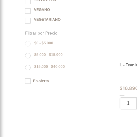
SIN GLUTEN
VEGANO
VEGETARIANO
Filtrar por Precio
$
0
-
$
5.000
$
5.000
-
$
15.000
L - Tean
$
15.000
-
$
40.000
En oferta
$
16.89