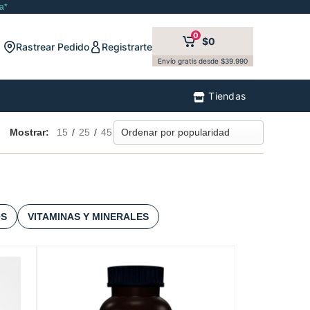
a*
0
$0
Rastrear Pedido
Registrarte
Envío gratis desde $39.990
Tiendas
Mostrar:
15
/
25
/
45
OS
VITAMINAS Y MINERALES