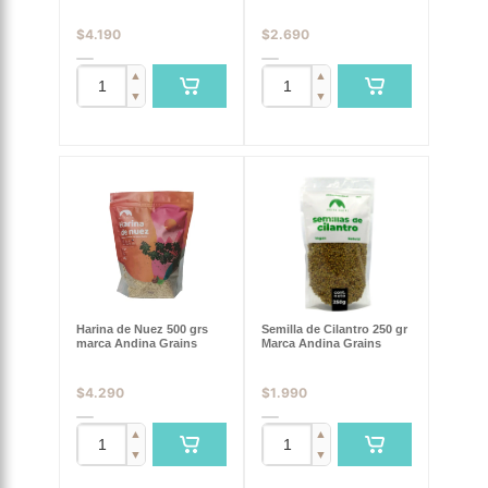
$
4.190
$
2.690
▲
▲
▼
▼
Harina de Nuez 500 grs
Semilla de Cilantro 250 gr
marca Andina Grains
Marca Andina Grains
$
4.290
$
1.990
▲
▲
▼
▼