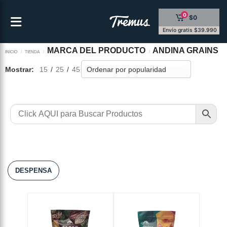
Saltar
0
$0
al
contenido
Envío gratis $39.990
MARCA DEL PRODUCTO
ANDINA GRAINS
INICIO
/
TIENDA
/
/
Mostrar:
15
/
25
/
45
DESPENSA