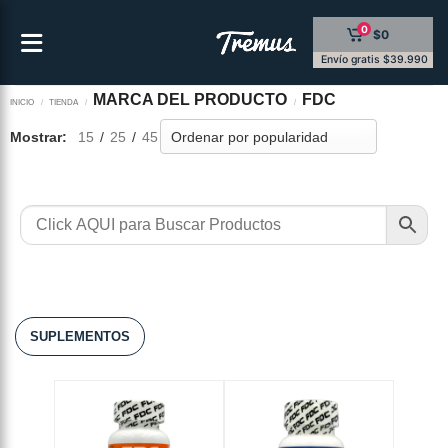
Saltar
0
$0
al
contenido
Envío gratis $39.990
MARCA DEL PRODUCTO
FDC
INICIO
/
TIENDA
/
/
Mostrar:
15
/
25
/
45
SUPLEMENTOS