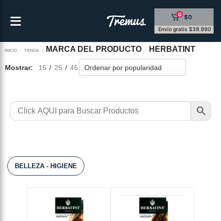
Saltar
0
$0
al
contenido
Envío gratis $39.990
MARCA DEL PRODUCTO
HERBATINT
INICIO
/
TIENDA
/
/
Mostrar:
15
/
25
/
45
BELLEZA - HIGIENE