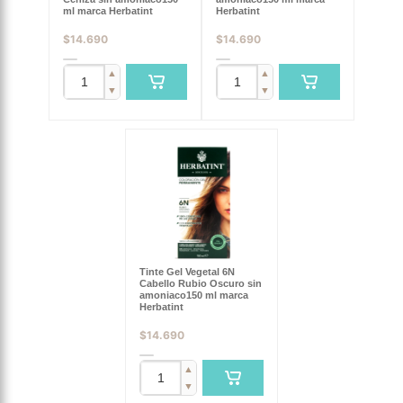
ml marca Herbatint
Herbatint
$
14.690
$
14.690
▲
▲
▼
▼
Tinte Gel Vegetal 6N
Cabello Rubio Oscuro sin
amoniaco150 ml marca
Herbatint
$
14.690
▲
▼