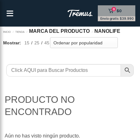
Saltar
0
$0
al
contenido
Envío gratis $39.990
MARCA DEL PRODUCTO
NANOLIFE
INICIO
/
TIENDA
/
/
Mostrar:
15
/
25
/
45
PRODUCTO NO
ENCONTRADO
Aún no has visto ningún producto.