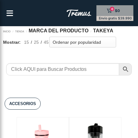
Saltar
0
$0
al
contenido
Envío gratis $39.990
MARCA DEL PRODUCTO
TAKEYA
INICIO
/
TIENDA
/
/
Mostrar:
15
/
25
/
45
ACCESORIOS