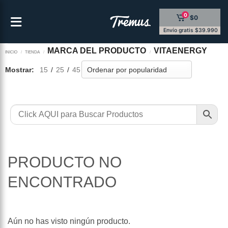
Saltar
0
$0
al
contenido
Envío gratis $39.990
MARCA DEL PRODUCTO
VITAENERGY
INICIO
/
TIENDA
/
/
Mostrar:
15
/
25
/
45
PRODUCTO NO
ENCONTRADO
Aún no has visto ningún producto.