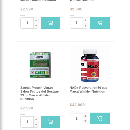
$
2.390
$
2.390
▲
▲
▼
▼
Sachet Protein Vegan
NAD+ Resveratrol 60 cap
Sabor Frutos del Bosque
Marca Winkler Nutrition
33 gr Marca Winkler
Nutrition
$
32.990
$
2.390
▲
▲
▼
▼