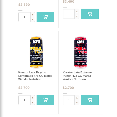
$
3.490
$
2.590
▲
▲
▼
▼
Kreator Lata Psycho
Kreator Lata Extreme
Lemonade 473 CC Marca
Punch 473 CC Marca
Winkler Nutrition
Winkler Nutrition
$
2.700
$
2.700
▲
▲
▼
▼