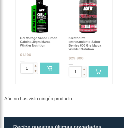
Gel Voltage Sabor Limon
Kreator Pre
Cafeina 30grs Marca
entrenamiento Sabor
Winkler Nutrition
Berries 600 Grs Marca
Winkler Nutrition
$
1.190
$
29.800
▲
▲
▼
▼
Aún no has visto ningún producto.
Recibe nuestras últimas novedades