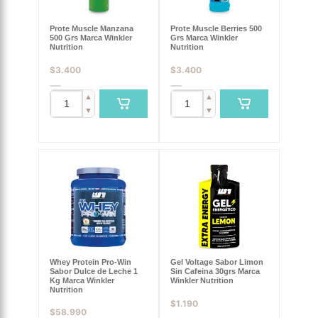
Prote Muscle Manzana
Prote Muscle Berries 500
500 Grs Marca Winkler
Grs Marca Winkler
Nutrition
Nutrition
$
3.400
$
3.400
▲
▲
▼
▼
Whey Protein Pro-Win
Gel Voltage Sabor Limon
Sabor Dulce de Leche 1
Sin Cafeina 30grs Marca
Kg Marca Winkler
Winkler Nutrition
Nutrition
$
1.190
$
58.990