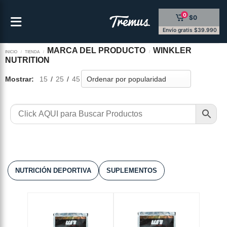
Saltar
0
$0
al
contenido
Envío gratis $39.990
MARCA DEL PRODUCTO
WINKLER
INICIO
/
TIENDA
/
/
NUTRITION
Mostrar:
15
/
25
/
45
NUTRICIÓN DEPORTIVA
SUPLEMENTOS