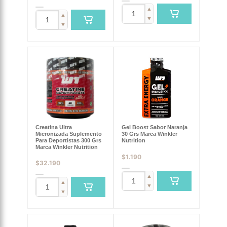
▲
▲
▼
▼
Creatina Ultra
Gel Boost Sabor Naranja
Micronizada Suplemento
30 Grs Marca Winkler
Para Deportistas 300 Grs
Nutrition
Marca Winkler Nutrition
$
1.190
$
32.190
▲
▲
▼
▼