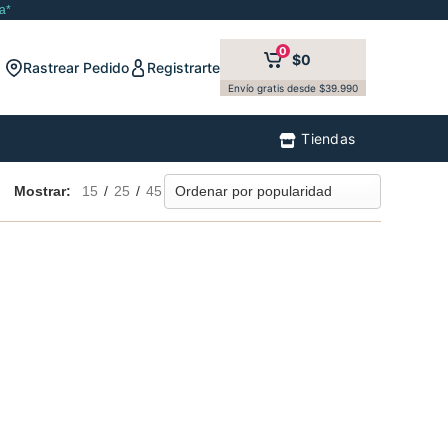
a*
0
$0
Rastrear Pedido
Registrarte
Envío gratis desde $39.990
Tiendas
Mostrar:
15
/
25
/
45