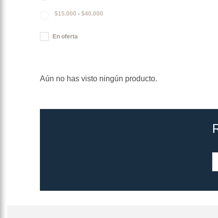
$
15.000
-
$
40.000
En oferta
Aún no has visto ningún producto.