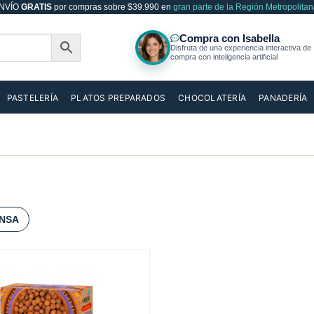
NVÍO
GRATIS
por compras sobre $39.990 en
gran parte de la Región Metropolitan
PASTELERÍA
PLATOS PREPARADOS
CHOCOLATERÍA
PANADERÍA
NSA