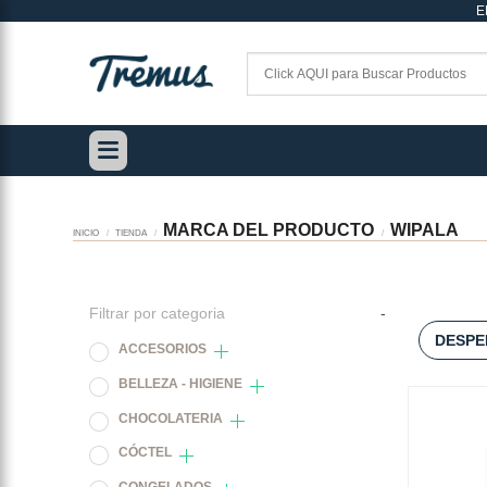
E
Saltar
al
contenido
MARCA DEL PRODUCTO
WIPALA
INICIO
/
TIENDA
/
/
Filtrar por categoria
-
DESPE
ACCESORIOS
BELLEZA - HIGIENE
CHOCOLATERIA
CÓCTEL