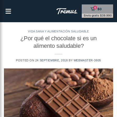
Saltar
0
$0
al
contenido
Envío gratis $39.990
VIDA SANA Y ALIMENTACIÓN SALUDABLE
¿Por qué el chocolate si es un
alimento saludable?
POSTED ON
24 SEPTIEMBRE, 2018
BY
WEBMASTER-3805