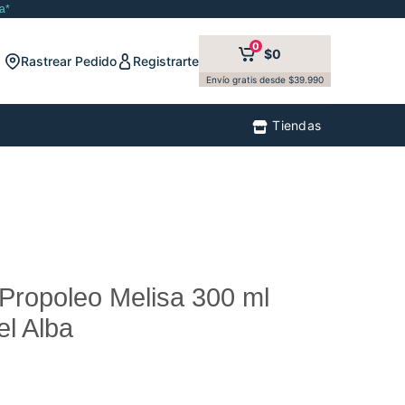
a*
0
$0
Rastrear Pedido
Registrarte
Envío gratis desde $39.990
Tiendas
Propoleo Melisa 300 ml
el Alba