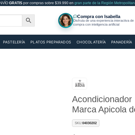
NVÍO
GRATIS
por compras sobre $39.990 en
gran parte de la Región Metropolitan
PASTELERÍA
PLATOS PREPARADOS
CHOCOLATERÍA
PANADERÍA
Añadir
Acondicionador 
a la
lista de
Marca Apicola d
deseos
SKU:
04030202