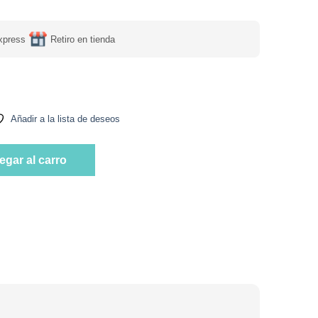
xpress
Retiro en tienda
a 300 ml Marca Apicola del Alba cantidad
Añadir a la lista de deseos
a 300 ml Marca Apicola del Alba cantidad
egar al carro