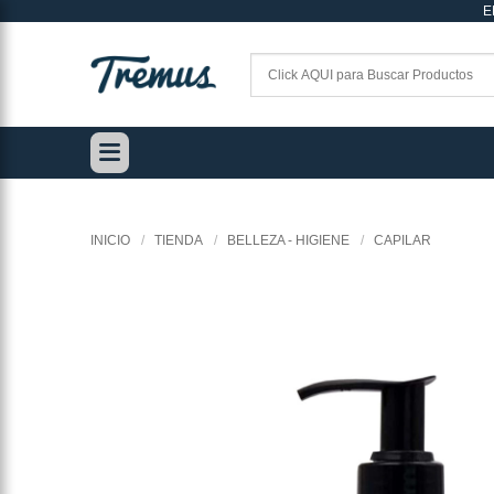
E
Saltar
al
contenido
INICIO
/
TIENDA
/
BELLEZA - HIGIENE
/
CAPILAR