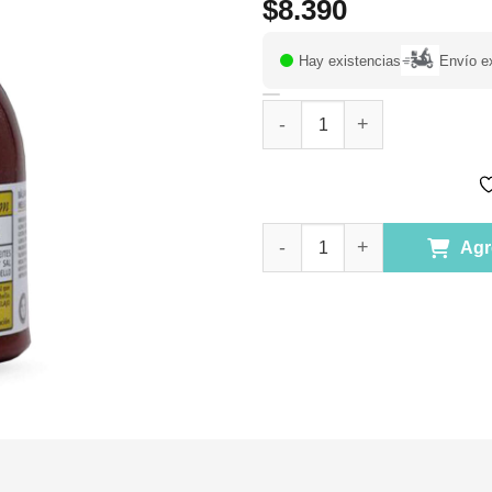
$
8.390
Hay existencias
Envío e
Acondicionador Propoleo Melis
Acondicionador Propoleo Melis
Agr