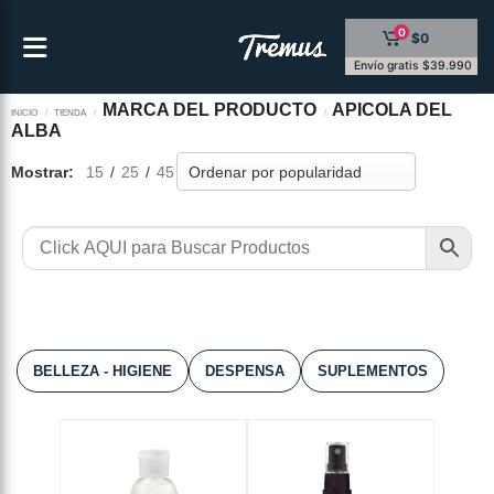
Saltar
0
$0
al
contenido
Envío gratis $39.990
MARCA DEL PRODUCTO
APICOLA DEL
INICIO
/
TIENDA
/
/
ALBA
Mostrar:
15
/
25
/
45
BELLEZA - HIGIENE
DESPENSA
SUPLEMENTOS