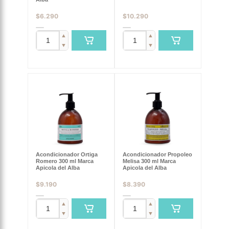
$
6.290
$
10.290
▲
▲
▼
▼
Acondicionador Ortiga
Acondicionador Propoleo
Romero 300 ml Marca
Melisa 300 ml Marca
Apicola del Alba
Apicola del Alba
$
9.190
$
8.390
▲
▲
▼
▼