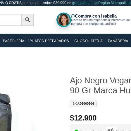
NVÍO
GRATIS
por compras sobre $39.990 en
gran parte de la Región Metropolitan
PASTELERÍA
PLATOS PREPARADOS
CHOCOLATERÍA
PANADERÍA
Ajo Negro Vegan
90 Gr Marca Hue
Añadir
a la
lista de
SKU:
03060304
deseos
$
12.900