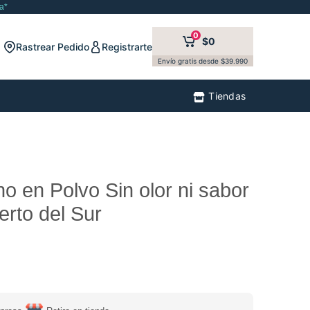
a*
0
$0
Rastrear Pedido
Registrarte
Envío gratis desde $39.990
Tiendas
o en Polvo Sin olor ni sabor
rto del Sur