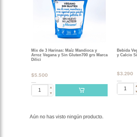
Mix de 3 Harinas: Maíz Mandioca y
Bebida Ve
Arroz Vegana y Sin Gluten700 grs Marca
y Calcio S
Dilici
$
3.290
$
5.500
▲
▼
Aún no has visto ningún producto.