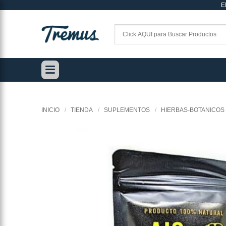
E
Saltar
al
contenido
INICIO
/
TIENDA
/
SUPLEMENTOS
/
HIERBAS-BOTANICOS