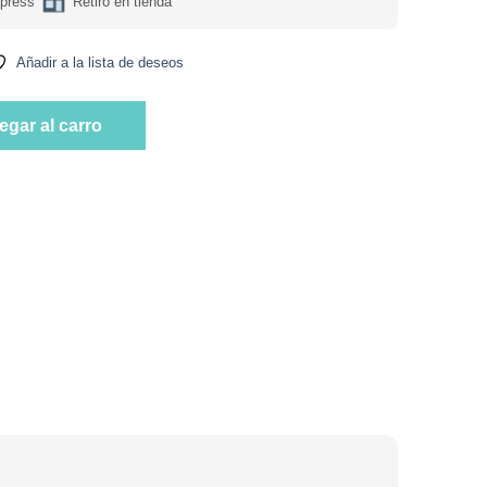
press
Retiro en tienda
Añadir a la lista de deseos
 olor ni sabor 90 Gr Marca Huerto del Sur cantidad
egar al carro