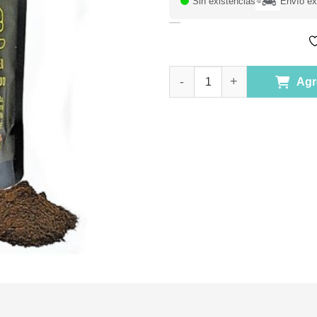
Sin existencias
Envío ex
Ajo Negro Vegano en Polvo Sin
Agr