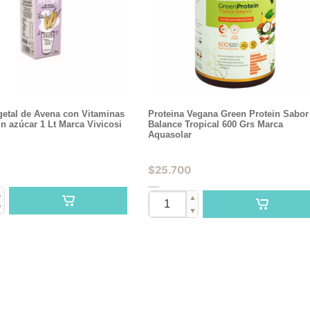
getal de Avena con Vitaminas
Proteina Vegana Green Protein Sabor
in azúcar 1 Lt Marca Vivicosi
Balance Tropical 600 Grs Marca
Aquasolar
$
25.700
▲
▲
▼
▼