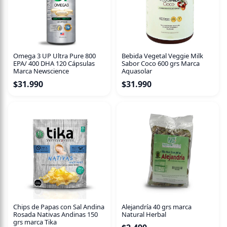
Almidón de Mandioca o Yuca. Almidón de Mandioca
(también llamado de Yuca o Tapioca) extraído
naturalmente mediante
un proceso de molienda húmeda.
Omega 3 UP Ultra Pure 800
Bebida Vegetal Veggie Milk
EPA/ 400 DHA 120 Cápsulas
Sabor Coco 600 grs Marca
Vegano
Marca Newscience
Aquasolar
$
31.990
$
31.990
Sin Gluten
Sin Preservantes
De grado alimenticio y 100% puro.[vc_tta_section
title="Información Nutricional" tab_id="1594172823860-
40c26baa-cef4"1594259535937-987aee6c-e6c8"
Chips de Papas con Sal Andina
Alejandría 40 grs marca
Rosada Nativas Andinas 150
Natural Herbal
grs marca Tika