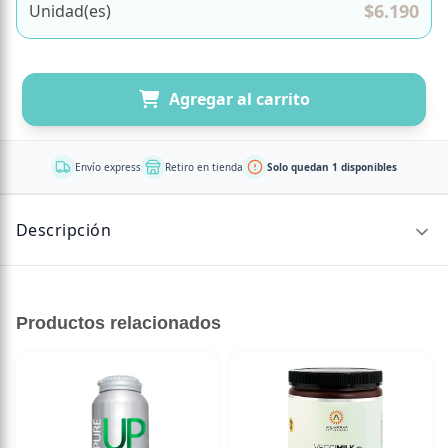
$
6.190
Unidad(es)
Agregar al carrito
Envío express
Retiro en tienda
Solo quedan 1 disponibles
Descripción
CONTENIDO NETO
Productos relacionados
500 grs
Almidón de Mandioca, espesante y estabilizante
Envase de 500 gr.