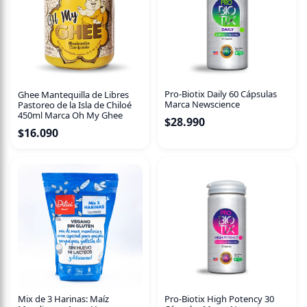
Almacenaje: En lugar fresco (17°-23°) y cerrado.
Vencimiento: 24 meses después de la fecha de
elaboración
Contenido neto: 360 ml
Pro-Biotix Daily 60 Cápsulas
Ghee Mantequilla de Libres
Marca Newscience
Pastoreo de la Isla de Chiloé
450ml Marca Oh My Ghee
$
28.990
$
16.090
Mix de 3 Harinas: Maíz
Pro-Biotix High Potency 30