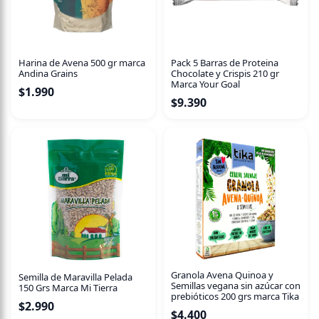
Anímate a probarla y disfruta los beneficios de la fibra de
manzana!
Pack de 5 unidades de barritas (30 gr c/u)
Harina de Avena 500 gr marca
Pack 5 Barras de Proteina
Andina Grains
Chocolate y Crispis 210 gr
Solo 76 kcal por barrita
Marca Your Goal
$
1.990
Excelente fuente de Fibra
$
9.390
Endulzada con jugo de manzana
Prebiótica
Producto Sustentable y Chileno
Ingredientes: Fibra de Manzana (*Upcycled), Maltitol,
Avena Integral, Quinoa Pop, Fibra de Achicoria, Jugo
concentrado de manzana , Agua, Chía, Linaza, Aceite de
Coco, Sabor natural manzana.
Granola Avena Quinoa y
Semilla de Maravilla Pelada
Semillas vegana sin azúcar con
150 Grs Marca Mi Tierra
prebióticos 200 grs marca Tika
$
2.990
$
4.400