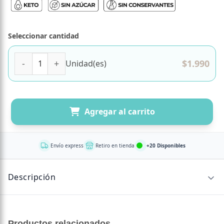
Seleccionar cantidad
Mini Cookie Almendra y Vainilla, Keto Proteico, 35 g, Trem
$
1.990
Unidad(es)
Agregar al carrito
Envío express
Retiro en tienda
+20 Disponibles
Descripción
Una galleta artesanal que une la nobleza de la almendra
con la calidez de la vainilla, en una textura tierna y un
Productos relacionados