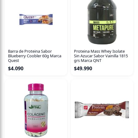
Características:
15 g de proteína
Vegana
Libre de sellos
Sin azúcar añadida
Barra de Proteina Sabor
Proteina Mass Whey Isolate
Blueberry Coobler 60g Marca
Sin Azucar Sabor Vainilla 1815
Quest
grs Marca QNT
$
4.090
$
49.990