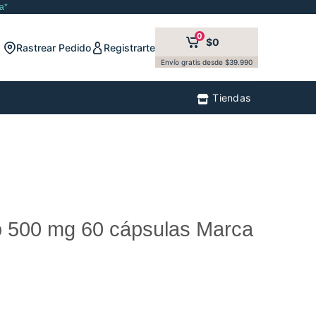
a*
0
$0
Rastrear Pedido
Registrarte
Envío gratis desde $39.990
Tiendas
o 500 mg 60 cápsulas Marca