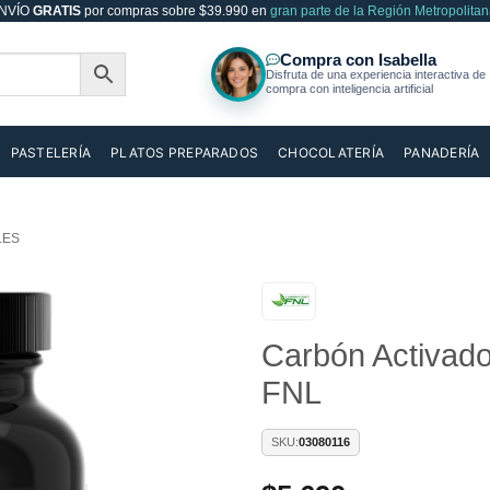
NVÍO
GRATIS
por compras sobre $39.990 en
gran parte de la Región Metropolitan
PASTELERÍA
PLATOS PREPARADOS
CHOCOLATERÍA
PANADERÍA
LES
Añadir
Carbón Activad
a la
lista de
FNL
deseos
SKU:
03080116