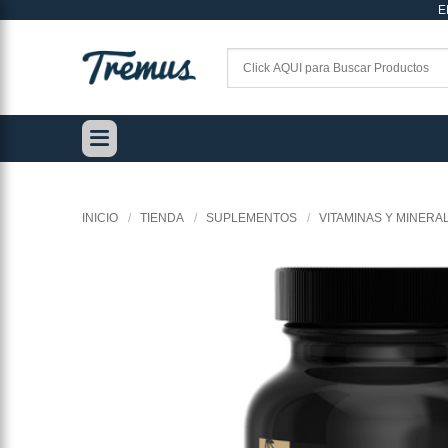
E
Saltar
al
contenido
INICIO
/
TIENDA
/
SUPLEMENTOS
/
VITAMINAS Y MINERA