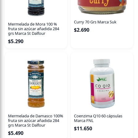
aminoácidos también contribuye al bienestar general.
Consumo recomendado:
2 cápsulas al día con abundante
agua.
Curry 70 Grs Marca Suk
Mermelada de Mora 100 %
fruta sin azúcar añadida 284
$
2.690
Presentación:
60 cápsulas.
grs Marca St Dalfour
$
5.290
Cuida tu salud digestiva y equilibra tu bienestar con
Cardo Santo FNL.
Mermelada de Damasco 100%
Coenzima Q10 60 cápsulas
fruta sin azúcar añadida 284
Marca FNL
grs Marca St Dalfour
$
11.650
$
5.490