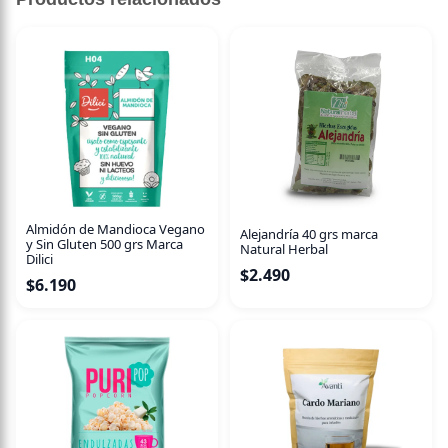
100 grIngredientes
Cebada Malteada*(100%). *Ingredientes procedentes de
la agricultura ecológica.
MODO DE USO
Producto apto para ser consumido una vez preparado
según indicaciones de etiquetado o para ser utilizado
como ingrediente en preparaciones culinarias.
Almidón de Mandioca Vegano
Alejandría 40 grs marca
y Sin Gluten 500 grs Marca
Natural Herbal
Dilici
$
2.490
$
6.190