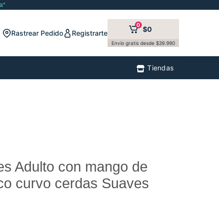
a*
0
$0
Rastrear Pedido
Registrarte
Envío gratis desde $39.990
Tiendas
tes Adulto con mango de
o curvo cerdas Suaves