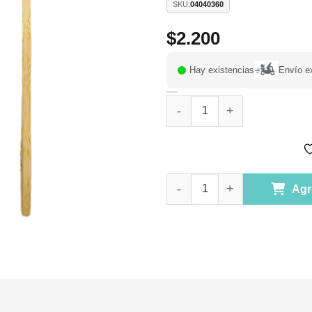
SKU:
04040360
$
2.200
Hay existencias
Envío e
Cepillo de Dientes Adulto co
Cepillo de Dientes Adulto co
Agr