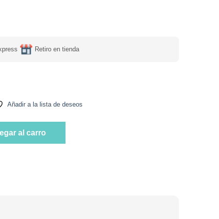
xpress
Retiro en tienda
n mango de Bambu Anatomico curvo cerdas Suaves Marca Jadi can
Añadir a la lista de deseos
n mango de Bambu Anatomico curvo cerdas Suaves Marca Jadi can
egar al carro