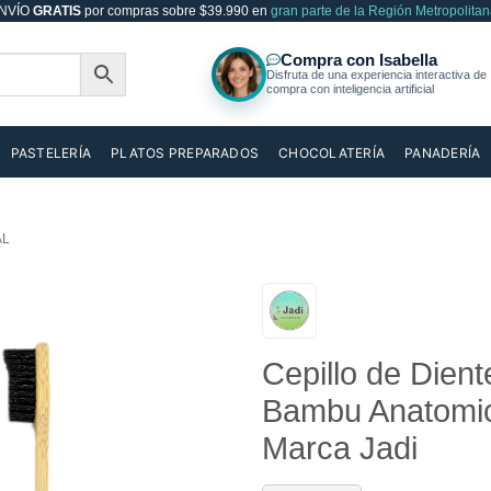
NVÍO
GRATIS
por compras sobre $39.990 en
gran parte de la Región Metropolitan
PASTELERÍA
PLATOS PREPARADOS
CHOCOLATERÍA
PANADERÍA
AL
Añadir
Cepillo de Dien
a la
lista de
Bambu Anatomic
deseos
Marca Jadi