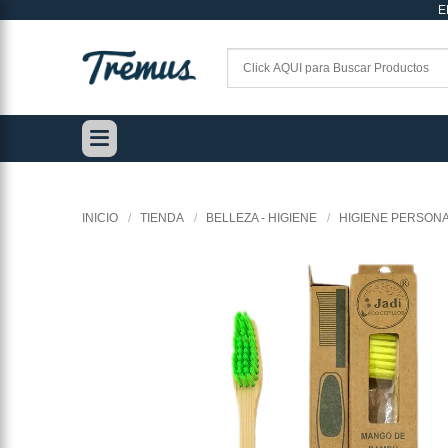
E
Saltar
al
contenido
INICIO
/
TIENDA
/
BELLEZA - HIGIENE
/
HIGIENE PERSON