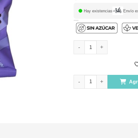
Hay existencias
Envío e
Cereal Choco Pops Vegano Sin 
Cereal Choco Pops Vegano Sin 
Agr