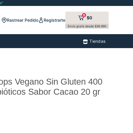
a*
0
$0
Rastrear Pedido
Registrarte
Envío gratis desde $39.990
Tiendas
ops Vegano Sin Gluten 400
bióticos Sabor Cacao 20 gr