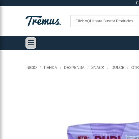
E
Saltar
al
contenido
INICIO
/
TIENDA
/
DESPENSA
/
SNACK
/
DULCE
/
OTR