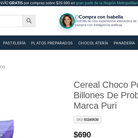
NVÍO
GRATIS
por compras sobre $39.990 en
gran parte de la Región Metropolitan
PASTELERÍA
PLATOS PREPARADOS
CHOCOLATERÍA
PANADERÍA
OS
Cereal Choco P
Billones De Pro
Añadir
a la
Marca Puri
lista de
deseos
SKU:
01160530
$
690