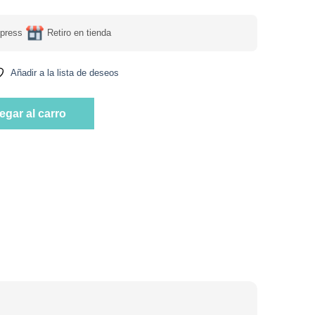
press
Retiro en tienda
Añadir a la lista de deseos
grs marca Corpore Sano cantidad
egar al carro