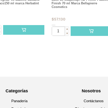
aco150 ml marca Herbatint
Finish 70 ml Marca Bellapierre
Cosmetics
$
57.130
▲
▲
▼
▼
Categorías
Nosotros
Panadería
Contáctanos