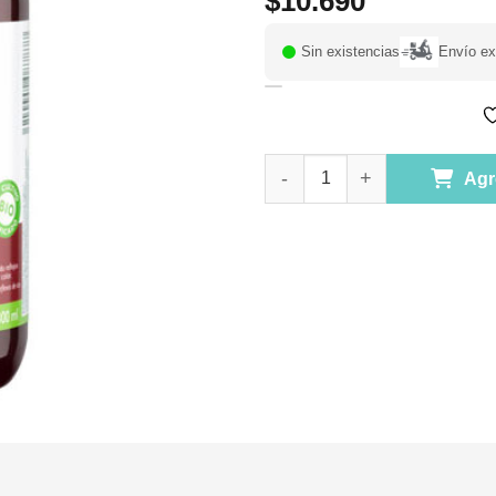
$
10.690
Sin existencias
Envío ex
Shampoo Cabellos Caoba 300 
Agr