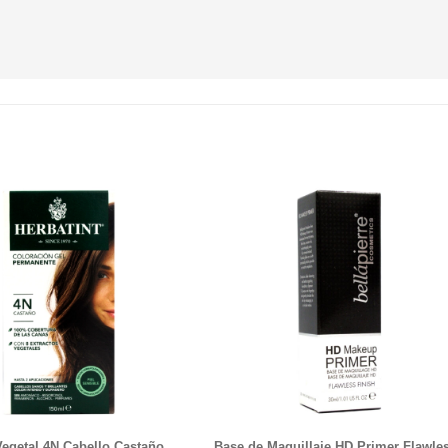
Vegetal 4N Cabello Castaño
Base de Maquillaje HD Primer Flawle