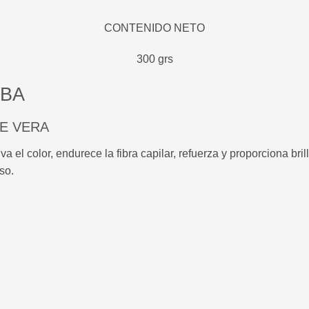
CONTENIDO NETO
300 grs
OBA
OE VERA
l color, endurece la fibra capilar, refuerza y proporciona bril
nso.