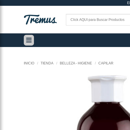
E
Saltar
al
contenido
INICIO
/
TIENDA
/
BELLEZA - HIGIENE
/
CAPILAR