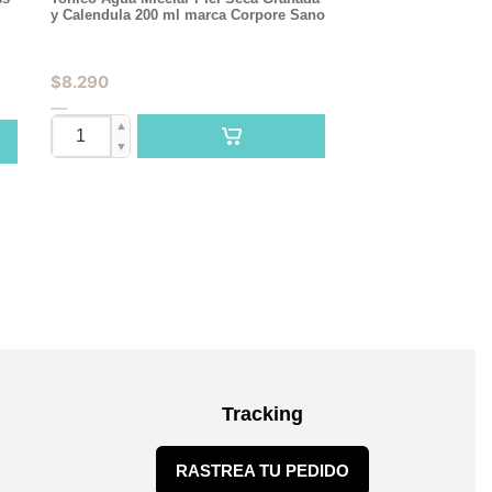
y Calendula 200 ml marca Corpore Sano
$
8.290
▲
▼
Tracking
RASTREA TU PEDIDO