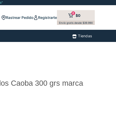
a*
0
$0
Rastrear Pedido
Registrarte
Envío gratis desde $39.990
Tiendas
os Caoba 300 grs marca