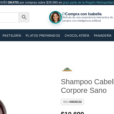
NVÍO
GRATIS
por compras sobre $39.990 en
gran parte de la Región Metropolitan
PASTELERÍA
PLATOS PREPARADOS
CHOCOLATERÍA
PANADERÍA
Shampoo Cabell
Añadir
a la
Corpore Sano
lista de
deseos
SKU:
04030132