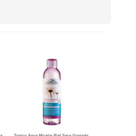
ss
Tonico Agua Micelar Piel Seca Granada