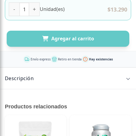
Colageno Biotina - Vitamina C 60 Gomitas Marca Perfect B
$
13.290
Unidad(es)
Agregar al carrito
Envío express
Retiro en tienda
Hay existencias
Descripción
30 porciones por envase
Productos relacionados
Porción: 2 unidades