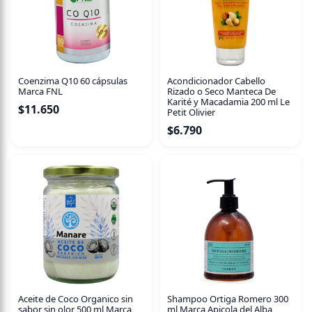
Coenzima Q10 60 cápsulas
Acondicionador Cabello
Marca FNL
Rizado o Seco Manteca De
Karité y Macadamia 200 ml Le
$
11.650
Petit Olivier
$
6.790
Aceite de Coco Organico sin
Shampoo Ortiga Romero 300
sabor sin olor 500 ml Marca
ml Marca Apicola del Alba