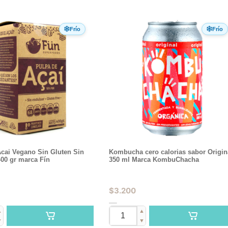
Frío
Frío
Acai Vegano Sin Gluten Sin
Kombucha cero calorias sabor Origin
00 gr marca Fín
350 ml Marca KombuChacha
$
3.200
▲
▲
▼
▼