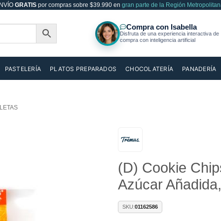
NVÍO
GRATIS
por compras sobre $39.990 en
gran parte de la Región Metropolitan
PASTELERÍA
PLATOS PREPARADOS
CHOCOLATERÍA
PANADERÍA
LETAS
Añadir
(D) Cookie Chip
a la
lista de
Azúcar Añadida,
deseos
SKU:
01162586