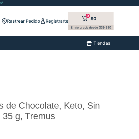
a*
0
$0
Rastrear Pedido
Registrarte
Envío gratis desde $39.990
Tiendas
s de Chocolate, Keto, Sin
 35 g, Tremus