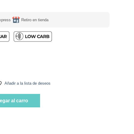
xpress
Retiro en tienda
, Keto, Sin Azúcar Añadida, 35 g, Tremus cantidad
Añadir a la lista de deseos
, Keto, Sin Azúcar Añadida, 35 g, Tremus cantidad
egar al carro