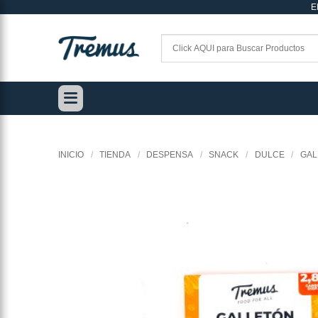
E
Saltar
al
contenido
INICIO
/
TIENDA
/
DESPENSA
/
SNACK
/
DULCE
/
GAL