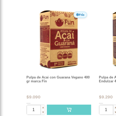
Frío
Pulpa de Acai con Guarana Vegano 400
Pulpa de 
gr marca Fín
Endulzar 4
$
9.090
$
9.290
▲
▼