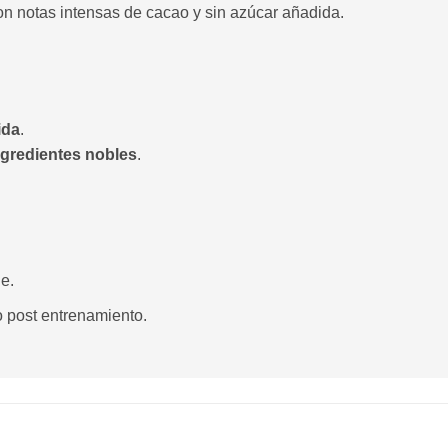
n notas intensas de cacao y sin azúcar añadida.
ida
.
ngredientes nobles
.
e.
 post entrenamiento.