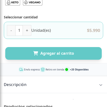
Seleccionar cantidad
Crackers Keto Semillas Romero y Orégano, 100 gr, Marca 
$
5.990
Unidad(es)
Agregar al carrito
Envío express
Retiro en tienda
+20 Disponibles
Descripción
Las
Crackers Keto Semillas Romero y Orégano Tremus
son el equilibrio perfecto entre nutrición y sabor.
Productos relacionados