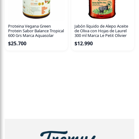
Fibra de avena y alulosa
Hierbas frescas
Proteina Vegana Green
Jabón líquido de Alepo Aceite
Apta para…
Protein Sabor Balance Tropical
de Oliva con Hojas de Laurel
600 Grs Marca Aquasolar
300 ml Marca Le Petit Olivier
Personas que siguen una
alimentación keto, vegana o
$
25.700
$
12.990
rica en fibra
.
Quienes buscan
snacks naturales, sin colesterol y con
ingredientes nobles
.
Ideal para
acompañar quesos veganos, dips, ensaladas o
sopas
.
Sugerencias de consumo
Conservar en lugar fresco y seco.
Consumir como
snack saludable o acompañamiento
gourmet
.
Perfectas para
tablas de picoteo, brunch o colaciones
keto
.