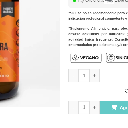
Hay existencias
Envío e
"Su uso no es recomendable para c
indicación profesional competente 
"Suplemento Alimenticio, para efe
envase detalladas por fabricante
actividad física frecuente. Consu
enfermedades pre-existentes y/o otr
Curcuma y Pimienta Negra 500
Curcuma y Pimienta Negra 500
Agr