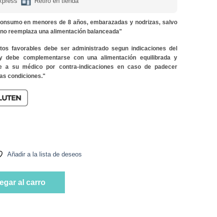
xpress
Retiro en tienda
onsumo en menores de 8 años, embarazadas y nodrizas, salvo
y no reemplaza una alimentación balanceada"
ctos favorables debe ser administrado segun indicaciones del
 y debe complementarse con una alimentación equilibrada y
lte a su médico por contra-indicaciones en caso de padecer
as condiciones."
 mg 100 cap Marca RI&CO cantidad
Añadir a la lista de deseos
 mg 100 cap Marca RI&CO cantidad
egar al carro