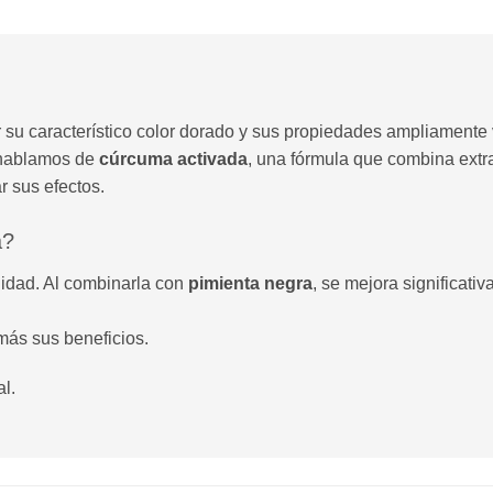
 su característico color dorado y sus propiedades ampliamente v
 hablamos de
cúrcuma activada
, una fórmula que combina ext
r sus efectos.
a?
ilidad. Al combinarla con
pimienta negra
, se mejora significati
más sus beneficios.
l.