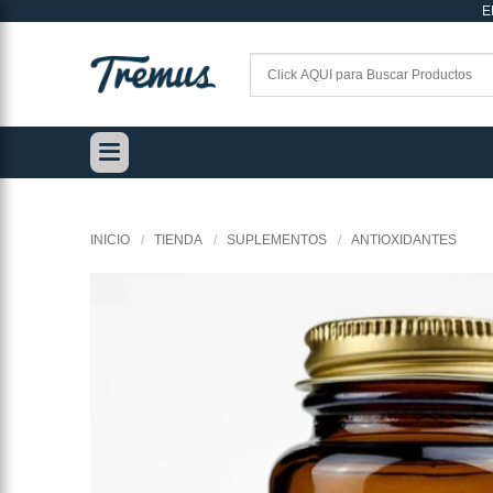
E
Saltar
al
contenido
INICIO
/
TIENDA
/
SUPLEMENTOS
/
ANTIOXIDANTES