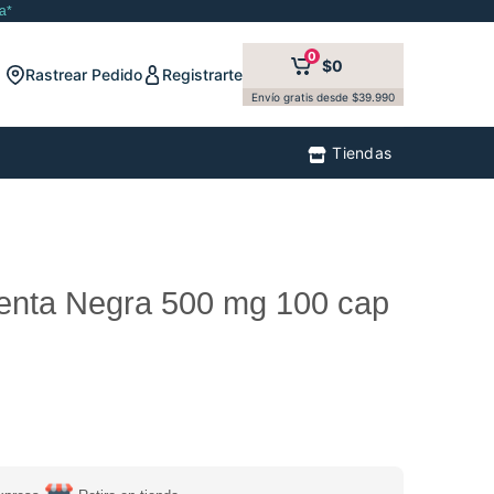
a*
0
$0
Rastrear Pedido
Registrarte
Envío gratis desde $39.990
Tiendas
enta Negra 500 mg 100 cap