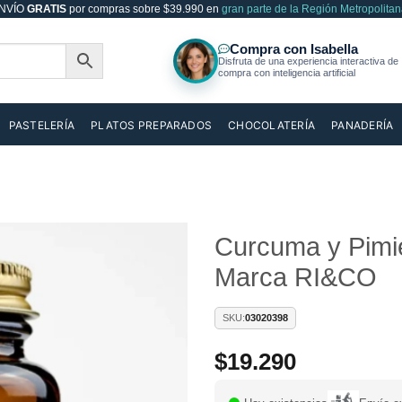
NVÍO
GRATIS
por compras sobre $39.990 en
gran parte de la Región Metropolitan
PASTELERÍA
PLATOS PREPARADOS
CHOCOLATERÍA
PANADERÍA
Curcuma y Pimi
Marca RI&CO
Añadir
a la
lista de
SKU:
03020398
deseos
$
19.290