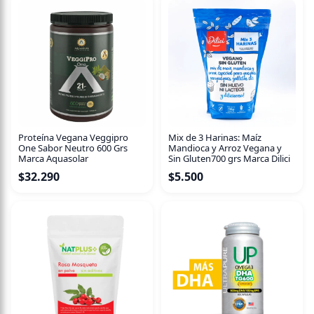
lecitina de maravilla, vitamina D, sal de mar.
Alergenos: SOYA.
Proteína Vegana Veggipro
Mix de 3 Harinas: Maíz
One Sabor Neutro 600 Grs
Mandioca y Arroz Vegana y
Marca Aquasolar
Sin Gluten700 grs Marca Dilici
$
32.290
$
5.500