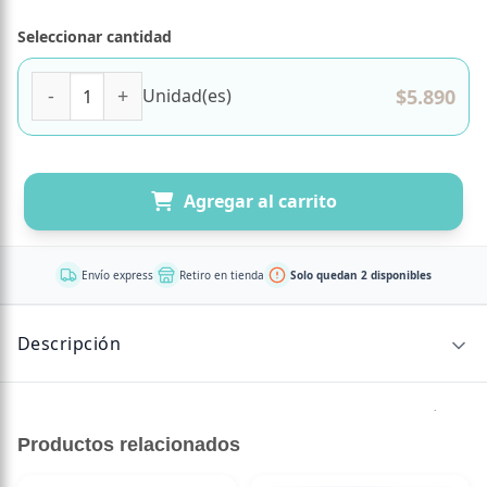
Seleccionar cantidad
Doypack Super Galletas de Legumbres Lactosa Free Glute
$
5.890
Unidad(es)
Agregar al carrito
Envío express
Retiro en tienda
Solo quedan 2 disponibles
Descripción
Ingredientes: Mezcla de harinas (arroz y lupino), almidón
de maíz, aceite de maravilla, chocolate semiamargo 55%
Productos relacionados
cacao (cacao en pasta, maltitol, manteca de cacao, lecitina
de soya), bicarbonato sodio y amonio, vainas de vainilla,