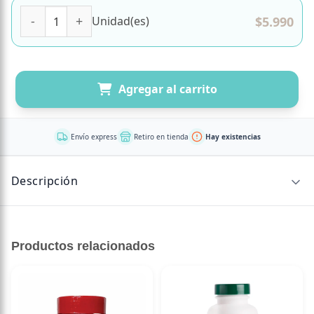
Galletas Rellenas Sabor Vainilla Sin Glúten 150 grs Marca S
$
5.990
Unidad(es)
Agregar al carrito
Envío express
Retiro en tienda
Hay existencias
Descripción
Galetas Rellenas Sabor Vainilla Noglut, 150 grs, Marca
Santiveri
Productos relacionados
ECOMMERCE: woocommerce
ECOMMERCE PRODUCT ID: 37295