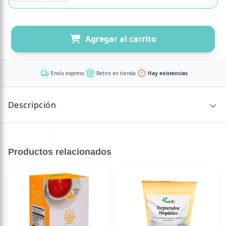
Agregar al carrito
Envío express
Retiro en tienda
Hay existencias
Descripción
Gel energético sabor frutos rojos.
Productos relacionados
Contiene cafeína y guaraná
Intensa liberación de energía
Fácil y rápida absorción
Hidratos de carbono con tasas de absorción rápida y lenta
Modo de consumo: Consumirlo justo antes del
entrenamiento.