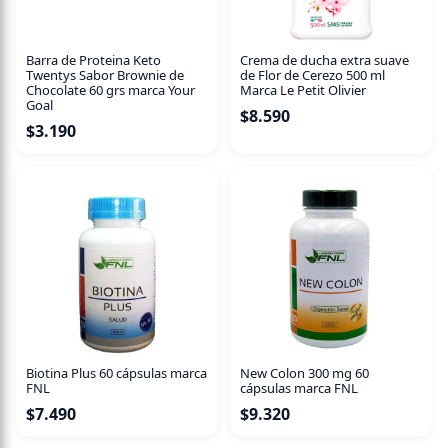
Fórmula líquida para absorción rápida.
80 ml de pura revitalización.
Enriquecido con Vitamina B6.
Barra de Proteina Keto
Crema de ducha extra suave
Twentys Sabor Brownie de
de Flor de Cerezo 500 ml
Chocolate 60 grs marca Your
Marca Le Petit Olivier
Goal
$
8.590
$
3.190
Biotina Plus 60 cápsulas marca
New Colon 300 mg 60
FNL
cápsulas marca FNL
$
7.490
$
9.320