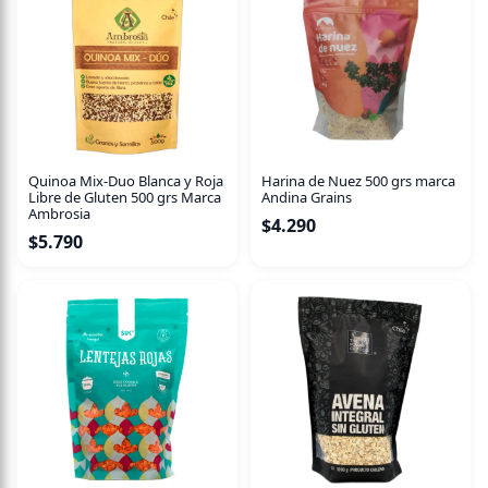
Nos encanta TANTO la granola que comerla solo en tazón
o en barrita no era suficiente. Queríamos que fuera tan
práctica que pudiéramos disfrutarla en todo momento: en
casa, en la oficina, en la merienda, sentados, parados,
corriendo o caminando.
En fin...
Quinoa Mix-Duo Blanca y Roja
Harina de Nuez 500 grs marca
Libre de Gluten 500 grs Marca
Andina Grains
¡Así nacieron nuestros Granola Bites, para que comer rico
Ambrosia
$
4.290
y sano sea posible donde sea!
$
5.790