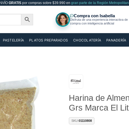
NVÍO
GRATIS
por compras sobre $39.990 en
gran parte de la Región Metropolitan
PASTELERÍA
PLATOS PREPARADOS
CHOCOLATERÍA
PANADERÍA
Añadir
Harina de Almen
a la
lista de
Grs Marca El Lit
deseos
SKU:
01110808