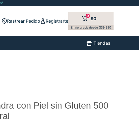
a*
0
$0
Rastrear Pedido
Registrarte
Envío gratis desde $39.990
Tiendas
dra con Piel sin Gluten 500
ral