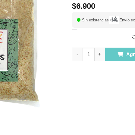
$
6.900
Sin existencias
Envío ex
Harina de Almendra con Piel si
Agr