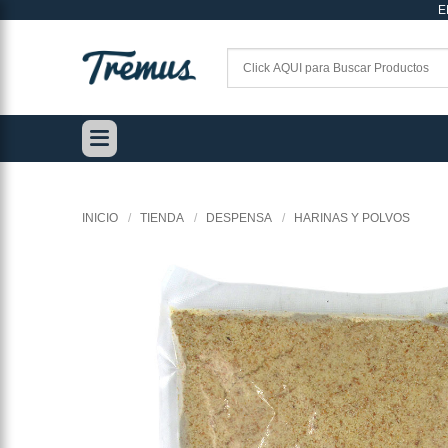
E
Saltar
al
contenido
INICIO
/
TIENDA
/
DESPENSA
/
HARINAS Y POLVOS