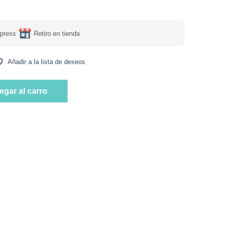
press
Retiro en tienda
Añadir a la lista de deseos
n Gluten 500 Grs Marca El Litral cantidad
egar al carro