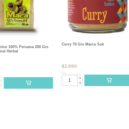
Curry 70 Grs Marca Suk
olvo 100% Peruana 200 Grs
ral Herbal
$
2.690
▲
▲
▼
▼