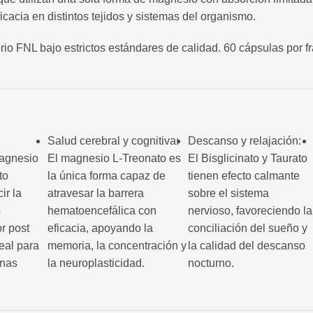
cacia en distintos tejidos y sistemas del organismo.
rio FNL bajo estrictos estándares de calidad. 60 cápsulas por 
Salud cerebral y cognitiva:
Descanso y relajación:
magnesio
El magnesio L-Treonato es
El Bisglicinato y Taurato
to
la única forma capaz de
tienen efecto calmante
ir la
atravesar la barrera
sobre el sistema
s
hematoencefálica con
nervioso, favoreciendo la
r post
eficacia, apoyando la
conciliación del sueño y
deal para
memoria, la concentración y
la calidad del descanso
onas
la neuroplasticidad.
nocturno.