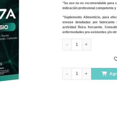
"Su uso no es recomendable para c
indicación profesional competente 
"Suplemento Alimenticio, para efe
envase detalladas por fabricante
actividad física frecuente. Consu
enfermedades pre-existentes y/o otr
Heptamagnesio 60 cápsulas m
Heptamagnesio 60 cápsulas m
Agr