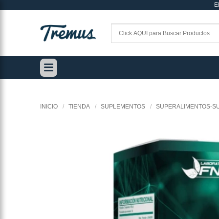
E
Saltar
al
contenido
INICIO
/
TIENDA
/
SUPLEMENTOS
/
SUPERALIMENTOS-S