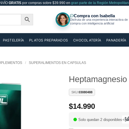
NVÍO
GRATIS
por compras sobre $39.990 en
gran parte de la Región Metropolitan
PASTELERÍA
PLATOS PREPARADOS
CHOCOLATERÍA
PANADERÍA
UPLEMENTOS
/
SUPERALIMENTOS EN CAPSULAS
Heptamagnesio 
Añadir
SKU:
03080488
a la
lista de
$
14.990
deseos
Solo quedan 2 disponibles