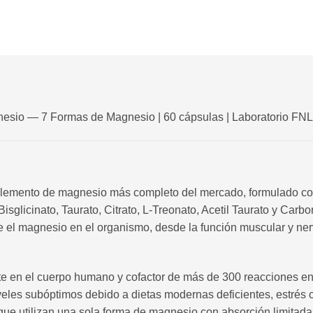
io — 7 Formas de Magnesio | 60 cápsulas | Laboratorio FN
emento de magnesio más completo del mercado, formulado con 
isglicinato, Taurato, Citrato, L-Treonato, Acetil Taurato y Carb
 el magnesio en el organismo, desde la función muscular y nerv
e en el cuerpo humano y cofactor de más de 300 reacciones en
veles subóptimos debido a dietas modernas deficientes, estrés 
que utilizan una sola forma de magnesio con absorción limita