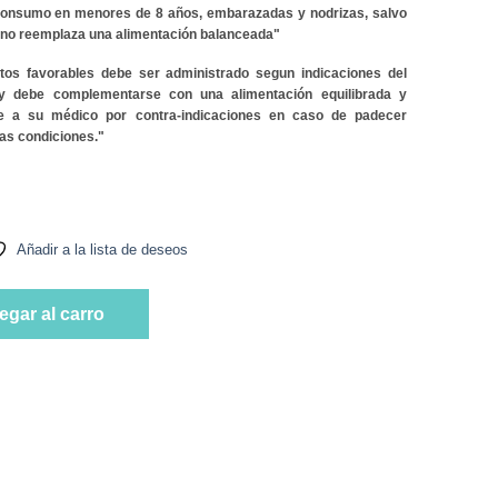
onsumo en menores de 8 años, embarazadas y nodrizas, salvo
y no reemplaza una alimentación balanceada"
ctos favorables debe ser administrado segun indicaciones del
 y debe complementarse con una alimentación equilibrada y
lte a su médico por contra-indicaciones en caso de padecer
as condiciones."
arca FNL cantidad
Añadir a la lista de deseos
arca FNL cantidad
egar al carro