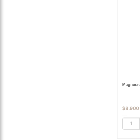
Magnesio
$
8.900