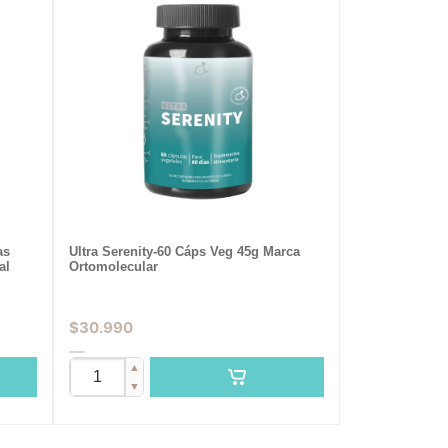
as
Ultra Serenity-60 Cáps Veg 45g Marca
al
Ortomolecular
$
30.990
▲
▼