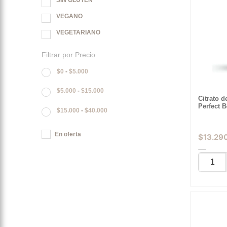
SIN GLUTEN
VEGANO
VEGETARIANO
Filtrar por Precio
$
0
-
$
5.000
$
5.000
-
$
15.000
Citrato 
Perfect B
$
15.000
-
$
40.000
En oferta
$
13.29