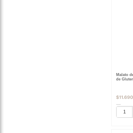
Malato d
de Glute
$
11.690