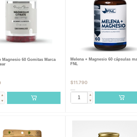
Melena + Magnesio 60 cápsulas m
de Magnesio 60 Gomitas Marca
FNL
ear
$
11.790
0
▲
▲
▼
▼