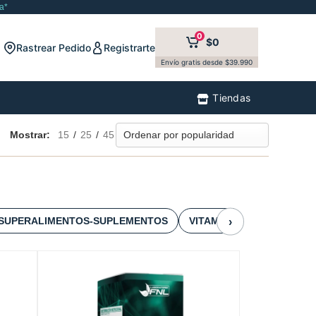
a*
0
$0
Rastrear Pedido
Registrarte
Envío gratis desde $39.990
Tiendas
Mostrar:
15
/
25
/
45
SUPERALIMENTOS-SUPLEMENTOS
VITAMINAS Y MINERALES
›