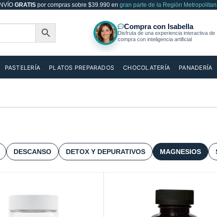
NVÍO
GRATIS
por compras sobre $39.990 en
gran parte de la Región Metropolitan
PASTELERÍA
PLATOS PREPARADOS
CHOCOLATERÍA
PANADERÍA
DESCANSO
DETOX Y DEPURATIVOS
MAGNESIOS