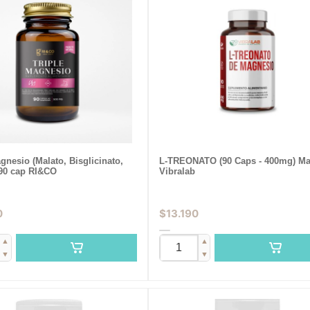
gnesio (Malato, Bisglicinato,
L-TREONATO (90 Caps - 400mg) Ma
 90 cap RI&CO
Vibralab
0
$
13.190
▲
▲
▼
▼