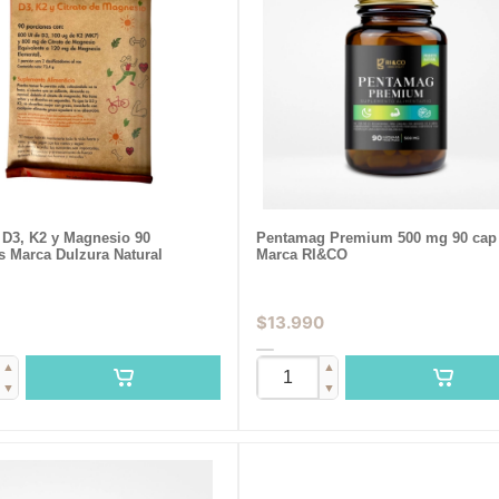
 D3, K2 y Magnesio 90
Pentamag Premium 500 mg 90 cap
s Marca Dulzura Natural
Marca RI&CO
$
13.990
▲
▲
▼
▼