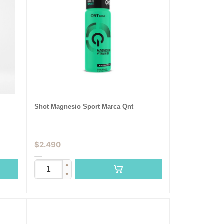
Shot Magnesio Sport Marca Qnt
$
2.490
▲
▼