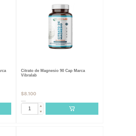
rca
Citrato de Magnesio 90 Cap Marca
Vibralab
$
8.100
▲
▼