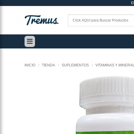
E
Saltar
al
contenido
INICIO
/
TIENDA
/
SUPLEMENTOS
/
VITAMINAS Y MINERA