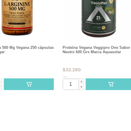
a 500 Mg Vegana 250 cápsulas
Proteína Vegana Veggipro One Sabor
gar
Neutro 600 Grs Marca Aquasolar
$
32.290
▲
▲
▼
▼