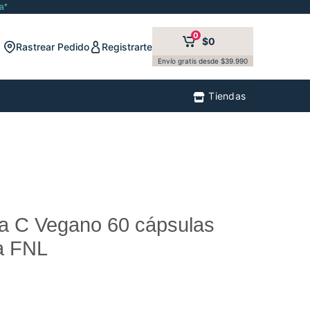
a*
0
$0
Rastrear Pedido
Registrarte
Envío gratis desde $39.990
Tiendas
na C Vegano 60 cápsulas
a FNL