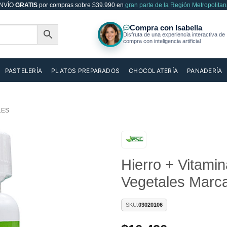
NVÍO
GRATIS
por compras sobre $39.990 en
gran parte de la Región Metropolitan
PASTELERÍA
PLATOS PREPARADOS
CHOCOLATERÍA
PANADERÍA
LES
Añadir
Hierro + Vitami
a la
lista de
Vegetales Marc
deseos
SKU:
03020106