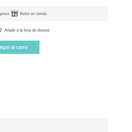
press
Retiro en tienda
Añadir a la lista de deseos
utal 20 bolsas Marca Saint Gottard cantidad
egar al carro