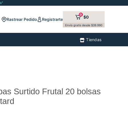
a*
0
$0
Rastrear Pedido
Registrarte
Envío gratis desde $39.990
Tiendas
bas Surtido Frutal 20 bolsas
tard