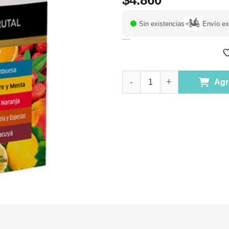
$
4.860
Sin existencias
Envío ex
Infusión de Hierbas Surtido Fr
Agr