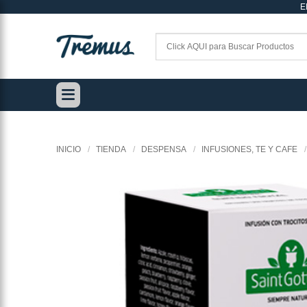
E
Saltar
al
contenido
INICIO
/
TIENDA
/
DESPENSA
/
INFUSIONES, TE Y CAFE
/