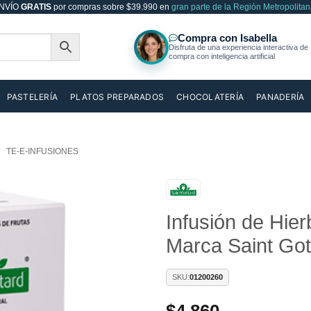
NVÍO
GRATIS
por compras sobre $39.990 en
gran parte de la Región Metropolitan
PASTELERÍA
PLATOS PREPARADOS
CHOCOLATERÍA
PANADERÍA
TE-E-INFUSIONES
Infusión de Hier
Añadir
a la
Marca Saint Got
lista de
deseos
SKU:
01200260