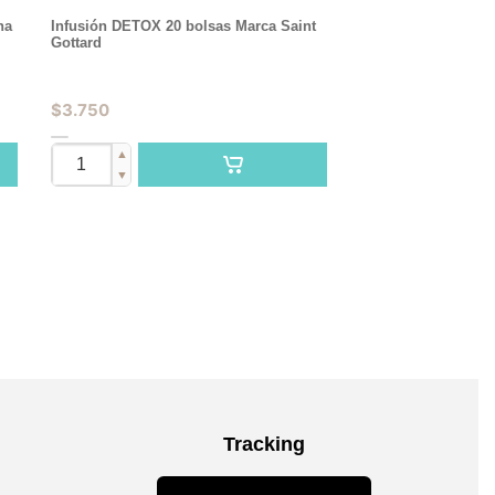
na
Infusión DETOX 20 bolsas Marca Saint
Gottard
$
3.750
▲
▼
Tracking