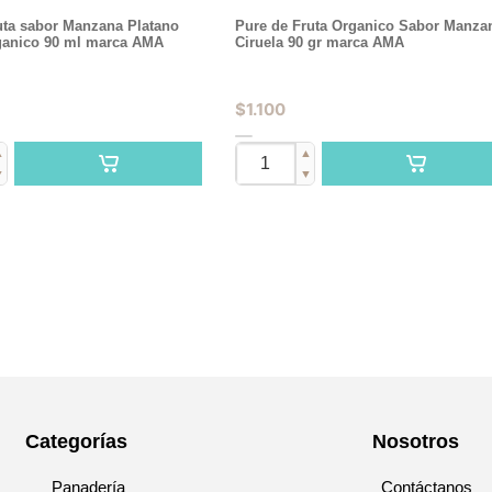
uta sabor Manzana Platano
Pure de Fruta Organico Sabor Manza
anico 90 ml marca AMA
Ciruela 90 gr marca AMA
$
1.100
▲
▲
▼
▼
Categorías
Nosotros
Panadería
Contáctanos