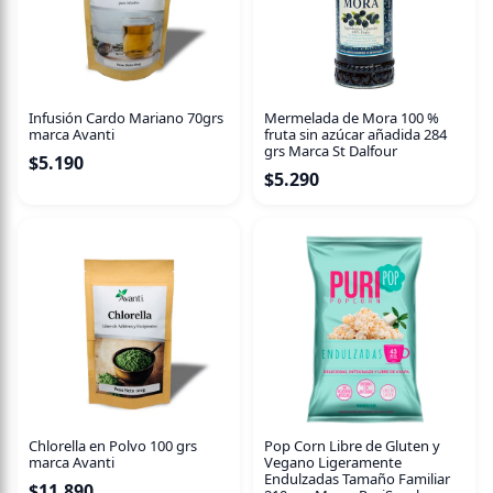
actuar con eficacia en problemas de gripes y resfriados.
El jengibre, además de mejorar la absorción de nutrientes
en el organismo, también ayuda a aliviar los dolores
abdominales que suelen producirse cuando hay una
Infusión Cardo Mariano 70grs
Mermelada de Mora 100 %
inflamación estomacal.
marca Avanti
fruta sin azúcar añadida 284
grs Marca St Dalfour
$
5.190
Tiene importantes propiedades antiinflamatorias que
$
5.290
ayudan a reducir el dolor y la inflamación de las
articulaciones.
Chlorella en Polvo 100 grs
Pop Corn Libre de Gluten y
marca Avanti
Vegano Ligeramente
Endulzadas Tamaño Familiar
$
11.890