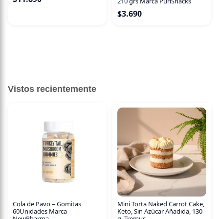
210 grs Marca PuriSnacks
$
3.690
Vistos recientemente
Cola de Pavo – Gomitas
Mini Torta Naked Carrot Cake,
60Unidades Marca
Keto, Sin Azúcar Añadida, 130
NewPharma
g, Tremus