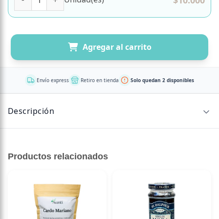
Agregar al carrito
Envío express
Retiro en tienda
Solo quedan 2 disponibles
Descripción
CONTENIDO NETO
Productos relacionados
110 gr
Un antiguo proverbio indio sostiene que “todo lo bueno se
encuentra en el jengibre”. Y tiene razón en cuanto a sabor
y sobre todo en propiedades medicinales. Cuenta con
propiedades expectorantes y antibióticas que podrían